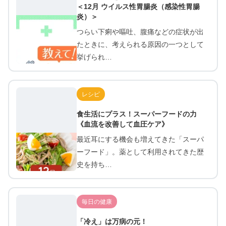
＜12月 ウイルス性胃腸炎（感染性胃腸
炎）＞
つらい下痢や嘔吐、腹痛などの症状が出
たときに、考えられる原因の一つとして
挙げられ…
レシピ
食生活にプラス！スーパーフードの力
《血流を改善して血圧ケア》
最近耳にする機会も増えてきた「スーパ
ーフード」。薬として利用されてきた歴
史を持ち…
毎日の健康
「冷え」は万病の元！