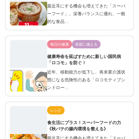
最近耳にする機会も増えてきた「スーパ
ーフード」。栄養バランスに優れ、一般
的な食品…
毎日の健康
老後に備える
健康寿命を延ばすために新しい国民病
「ロコモ」を防ぐ！
近年、移動能力が低下し、将来要介護状
態になる危険性のある「ロコモティブシ
ンドロー…
レシピ
食生活にプラス！スーパーフードの力
《秋バテの腸内環境を整える》
最近耳にする機会も増えてきた「スーパ