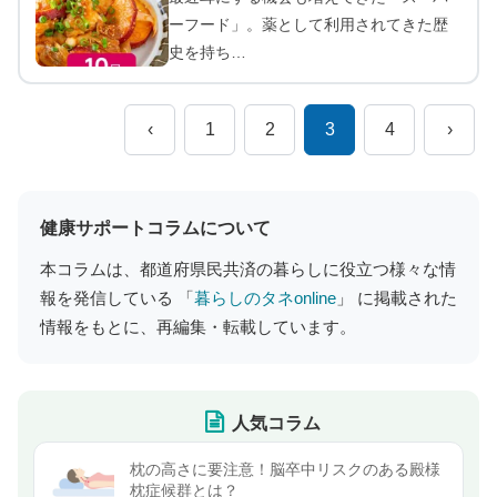
ーフード」。薬として利用されてきた歴
史を持ち…
‹
1
2
3
4
›
健康サポートコラムについて
本コラムは、都道府県民共済の暮らしに役立つ様々な情
報を発信している 「
暮らしのタネonline
」 に掲載された
情報をもとに、再編集・転載しています。
人気コラム
枕の高さに要注意！脳卒中リスクのある殿様
枕症候群とは？